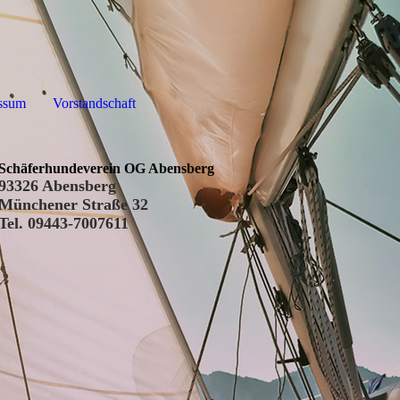
ssum
Vorstandschaft
Schäferhundeverein OG Abensberg
93326 Abensberg
Münchener Straße 32
Tel. 09443-7007611