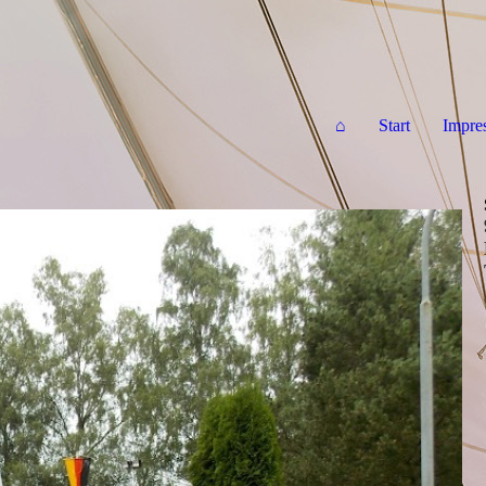
⌂
Start
Impre